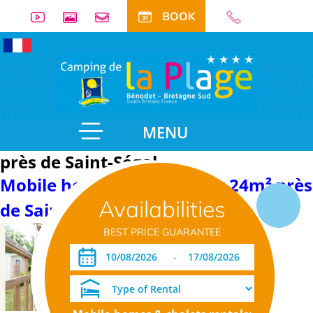
BOOK
MENU
près de Saint-Ségal
Mobile home with sanitary 24m² près
Availabilities
de Saint-Ségal
BEST PRICE GUARANTEE
-
Detail