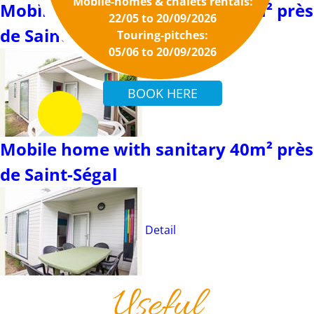
Mobile-homes & chalets rentals:
Mobile home with sanitary 27m² près
22/05 to 20/09/2026
de Saint-Ségal
Touring-pitches:
05/06 to 20/09/2026
Detail
Mobile home with sanitary 40m² près
de Saint-Ségal
Detail
Useful